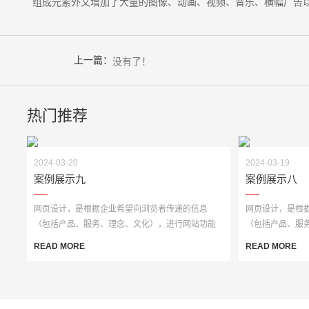
组成元素外又增加了大量的图像、动画、视频、音乐、横幅广告
上一篇：
没有了！
热门推荐
2024-03-20
2024-03-19
案例展示九
案例展示八
网页设计，是根据企业希望向浏览者传递的信息
网页设计，是根
（包括产品、服务、理念、文化），进行网站功能
（包括产品、服
策划，然后进行···
策划，然后进行··
READ MORE
READ MORE