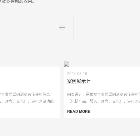
以及多种动态效果。
2024-03-19
案例展示七
据企业希望向浏览者传递的信息
网页设计，是根据企业希望向浏览者传递的
务、理念、文化），进行网站功能
（包括产品、服务、理念、文化），进行网
·
策划，然后进行···
READ MORE