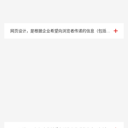
案例展示九
网页设计，是根据企业希望向浏览者传递的信息（包括产品、服务、理念、文化），进行网···
案例展示八