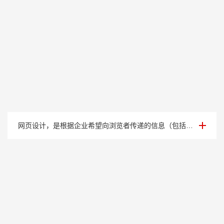
案例展示六
网页设计，是根据企业希望向浏览者传递的信息（包括产品、服务、理念、文化），进行网···