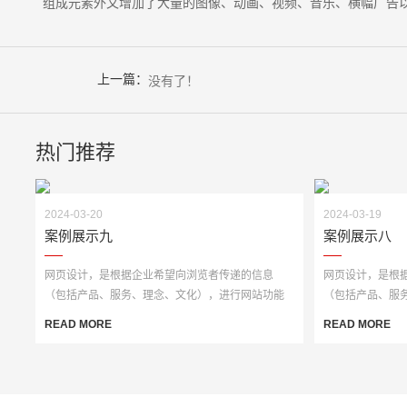
组成元素外又增加了大量的图像、动画、视频、音乐、横幅广告
上一篇：
没有了！
热门推荐
2024-03-20
2024-03-19
案例展示九
案例展示八
网页设计，是根据企业希望向浏览者传递的信息
网页设计，是根
（包括产品、服务、理念、文化），进行网站功能
（包括产品、服
策划，然后进行···
策划，然后进行··
READ MORE
READ MORE