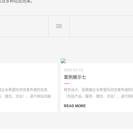
以及多种动态效果。
2024-03-19
案例展示七
据企业希望向浏览者传递的信息
网页设计，是根据企业希望向浏览者传递的
务、理念、文化），进行网站功能
（包括产品、服务、理念、文化），进行网
·
策划，然后进行···
READ MORE