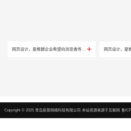
案例展示五
案例展示四
网页设计，是根据企业希望向浏览者传递的信息（包括产品、服务、理念、文化），进行网···
Copyright © 2025 青岛辰景网络科技有限公司 本站资源来源于互联网
鲁ICP