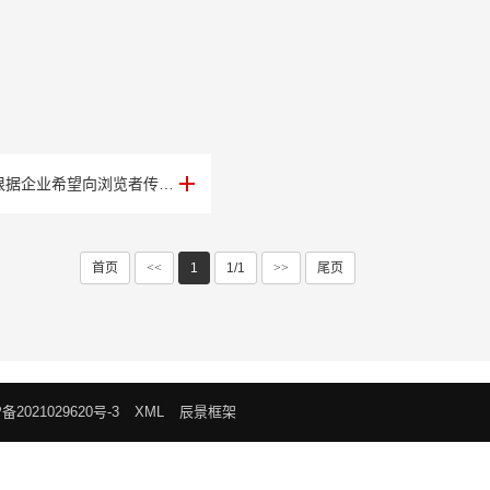
网页设计，是根据企业希望向浏览者传递的信息（包括产品、服务、理念、文化），进行网···
首页
<<
1
1/1
>>
尾页
备2021029620号-3
XML
辰景框架