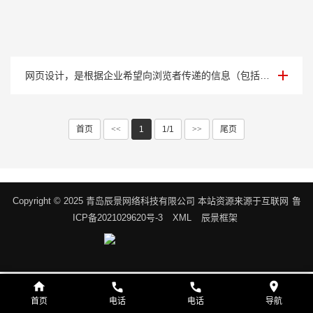
案例展示八
网页设计，是根据企业希望向浏览者传递的信息（包括产品、服务、理念、文化），进行网···
首页
<<
1
1/1
>>
尾页
Copyright © 2025 青岛辰景网络科技有限公司 本站资源来源于互联网
鲁
ICP备2021029620号-3
XML
辰景框架
首页
电话
电话
导航